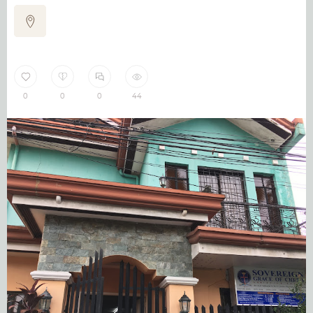
0
0
0
44