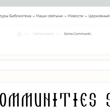
туры
Библиотека
Наши святыни
Новости
Церковный
Святые места
Soma Communities Spokane
ommunities 