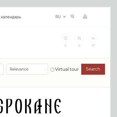
RU
 календарь
0
0
57
Search
Virtual tour
Spokane