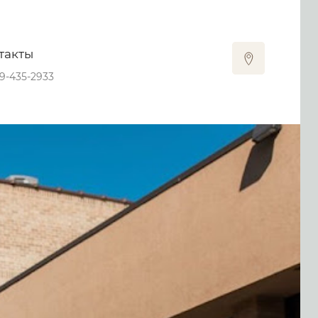
такты
09-435-2933