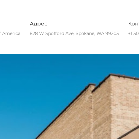
Адрес
Кон
f America
828 W Spofford Ave, Spokane, WA 99205
+1 5