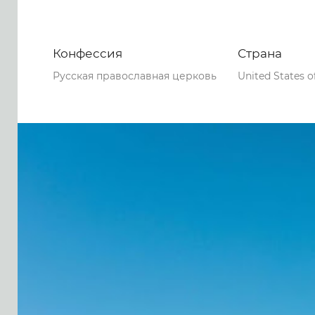
Конфессия
Страна
Русская православная церковь
United States o
0
0
0
57