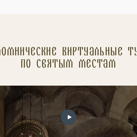
ломнические Виртуальные т
по святым местам