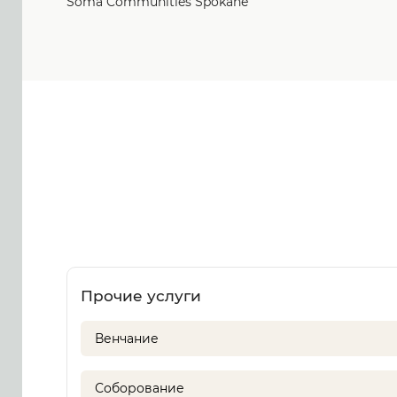
Soma Communities Spokane
Прочие услуги
Венчание
Соборование