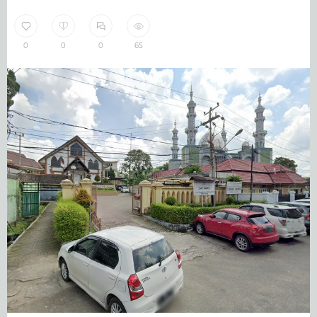
0
0
0
65