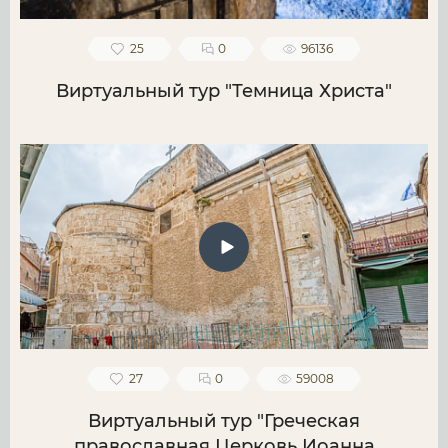
25
0
96136
Виртуальный тур "Темница Христа"
27
0
59008
Виртуальный тур "Греческая
православная Церковь Иоанна