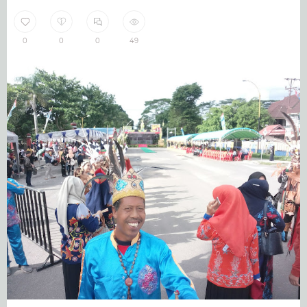
0
0
0
49