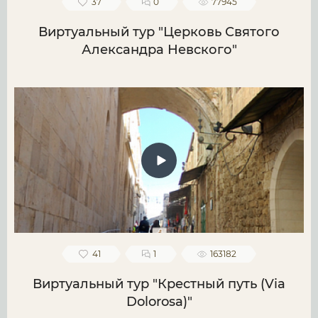
37
0
77945
Виртуальный тур "Церковь Святого
Александра Невского"
41
1
163182
Виртуальный тур "Крестный путь (Via
Dolorosa)"