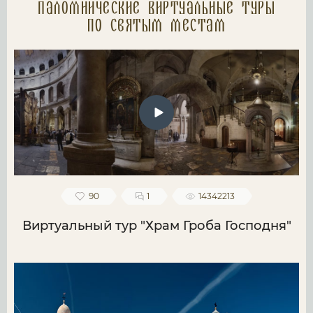
Паломнические Виртуальные туры
по святым местам
90
1
14342213
Виртуальный тур "Храм Гроба Господня"