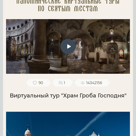
Паломнические Виртуальные туры
по святым местам
90
1
14342156
Виртуальный тур "Храм Гроба Господня"