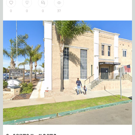
0
0
0
37