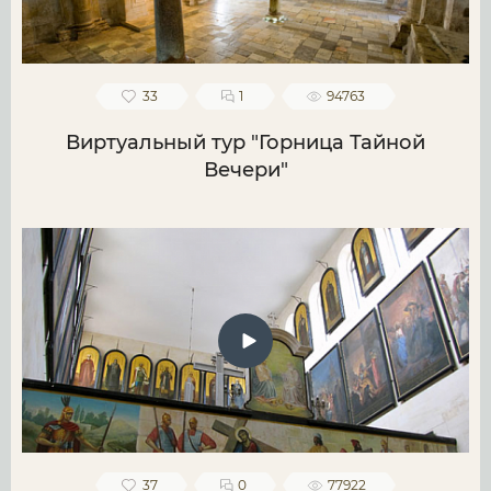
33
1
94763
Виртуальный тур "Горница Тайной
Вечери"
37
0
77922