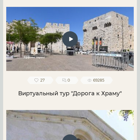
27
0
69285
Виртуальный тур "Дорога к Храму"