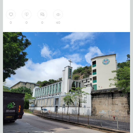
0
0
0
40