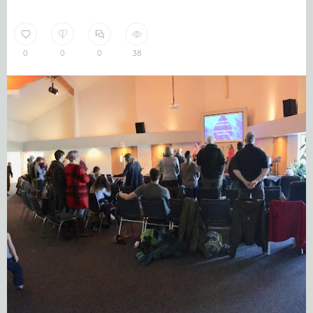
0
0
0
38