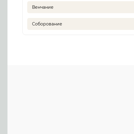
Венчание
Соборование