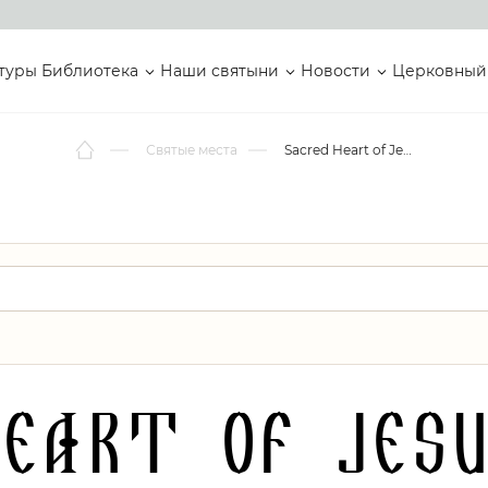
туры
Библиотека
Наши святыни
Новости
Церковный
Святые места
Sacred Heart of Jesus Parish Church
Heart of Jesu