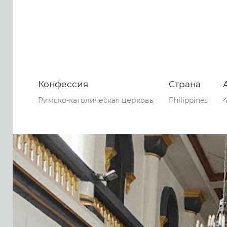
Конфессия
Страна
Римско-католическая церковь
Philippines
4
0
0
0
65