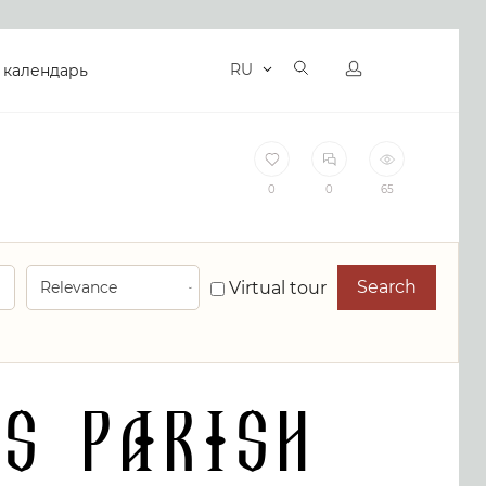
RU
 календарь
0
0
65
Search
Virtual tour
s Parish