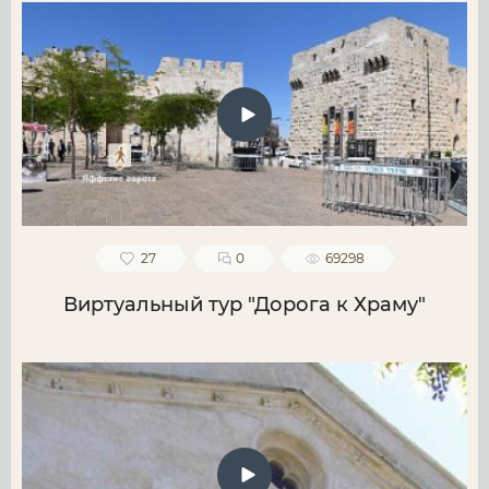
27
0
69298
Виртуальный тур "Дорога к Храму"