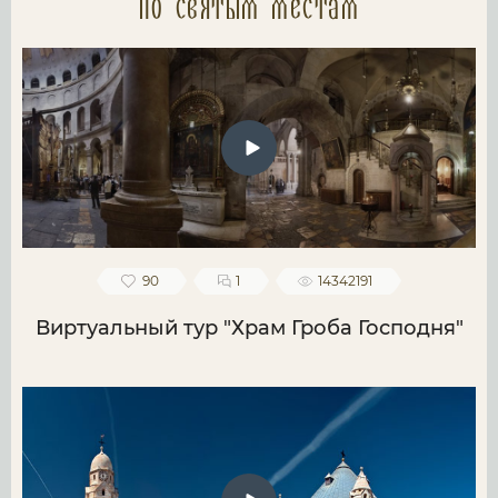
по святым местам
90
1
14342191
Виртуальный тур "Храм Гроба Господня"