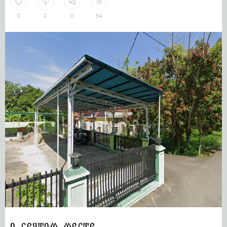
0
0
0
54