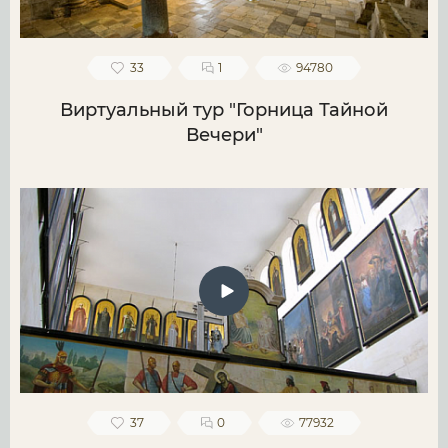
33
1
94780
Виртуальный тур "Горница Тайной
Вечери"
37
0
77932