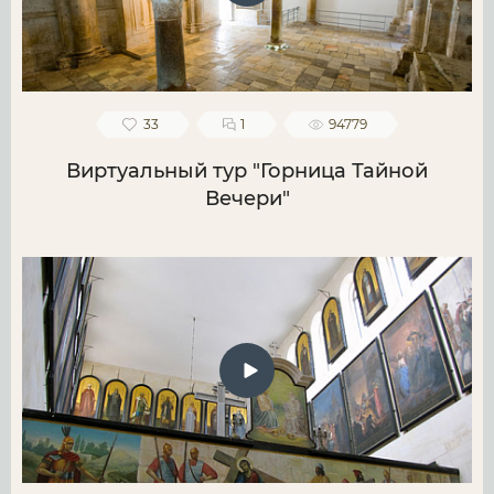
33
1
94779
Виртуальный тур "Горница Тайной
Вечери"