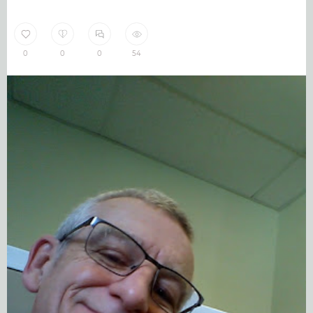
0
0
0
54