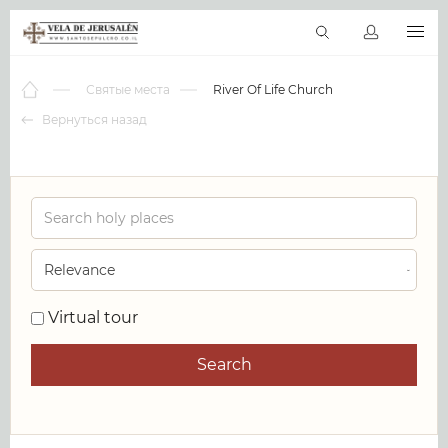
RU
Виртуальные туры
Библиотека
Наши святыни
Новос
Святые места
River Of Life Church
Вернуться назад
0
Virtual tour
Search