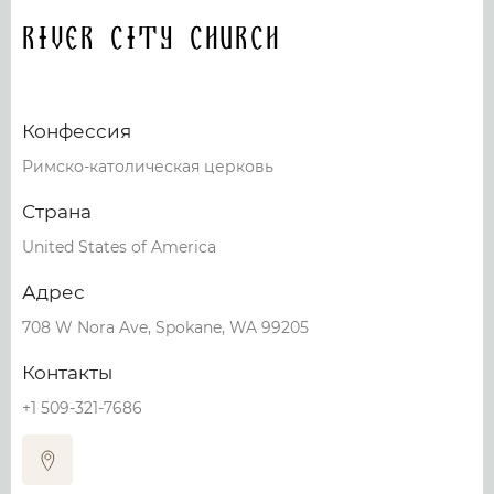
River City Church
Конфессия
Римско-католическая церковь
Страна
United States of America
Адрес
708 W Nora Ave, Spokane, WA 99205
Контакты
+1 509-321-7686