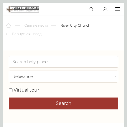
RU
Виртуальные туры
Библиотека
Наши святыни
Новос
Святые места
River City Church
Вернуться назад
0
Virtual tour
Search