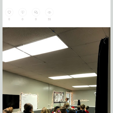
0
0
0
55