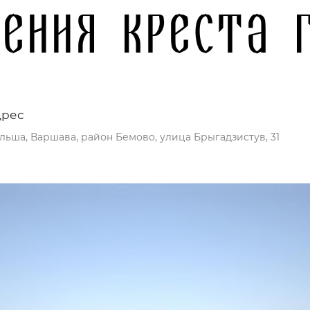
ения Креста 
дрес
льша, Варшава, район Бемово, улица Брыгадзистув, 31