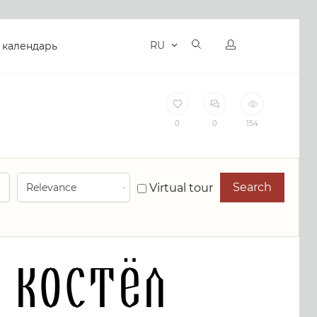
RU
 календарь
0
0
154
Search
Virtual tour
 костёл