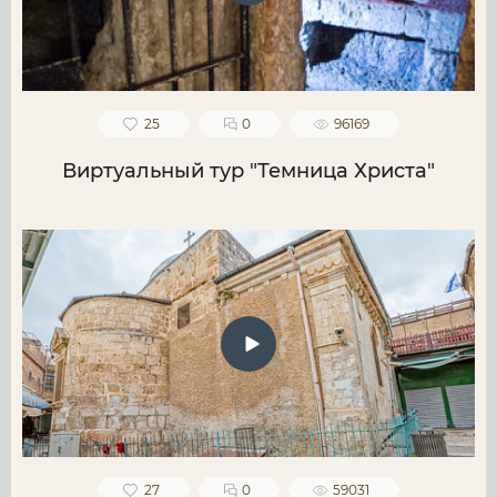
25
0
96169
Виртуальный тур "Темница Христа"
27
0
59031