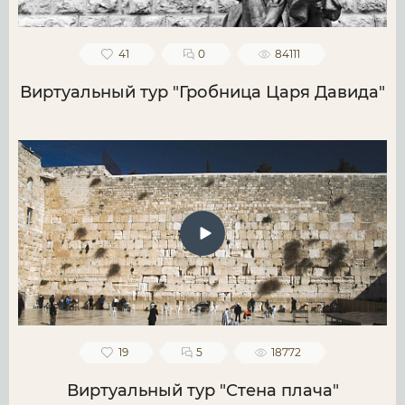
41
0
84111
Виртуальный тур "Гробница Царя Давида"
19
5
18772
Виртуальный тур "Стена плача"