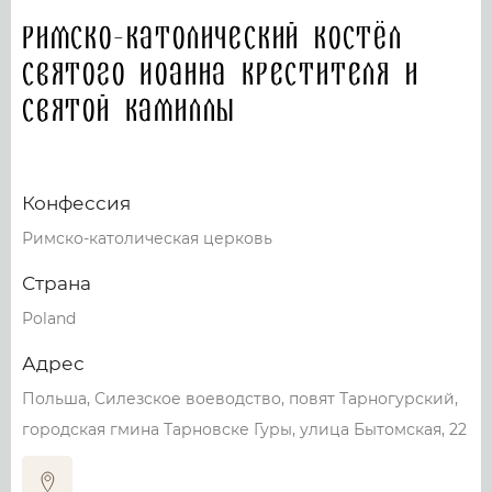
Римско-католический костёл
Святого Иоанна Крестителя и
Святой Камиллы
Конфессия
Римско-католическая церковь
Страна
Poland
Адрес
Польша, Силезское воеводство, повят Тарногурский,
городская гмина Тарновске Гуры, улица Бытомская, 22