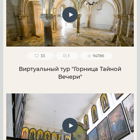
33
1
94786
Виртуальный тур "Горница Тайной
Вечери"