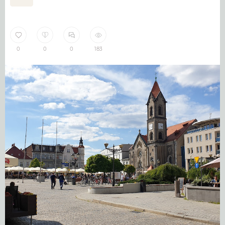
0
0
0
183