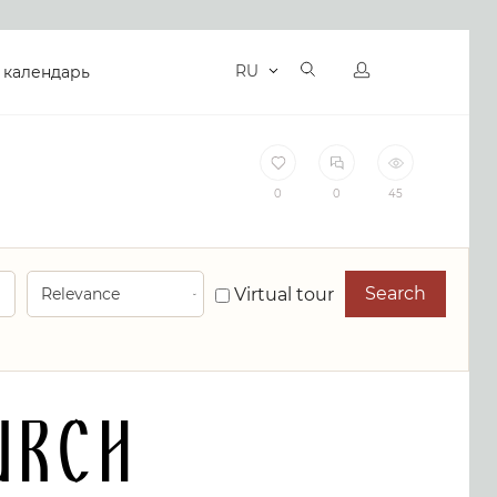
RU
 календарь
0
0
45
Search
Virtual tour
urch