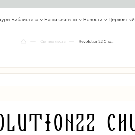
туры
Библиотека
Наши святыни
Новости
Церковный
Святые места
Revolution22 Church
olution22 Ch