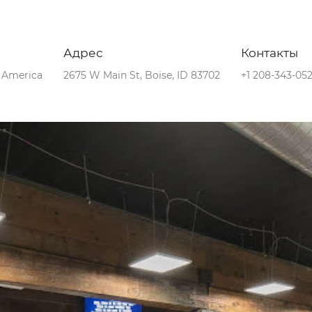
Адрес
Контакты
f America
2675 W Main St, Boise, ID 83702
+1 208-343-05