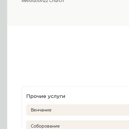
Revolution22 Church
Прочие услуги
Венчание
Соборование