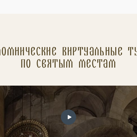
ломнические Виртуальные т
по святым местам