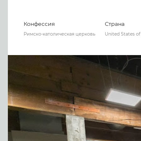
Конфессия
Страна
Римско-католическая церковь
United States o
0
0
0
45