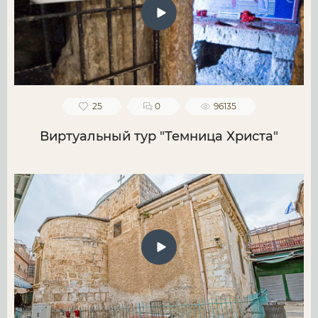
25
0
96135
Виртуальный тур "Темница Христа"