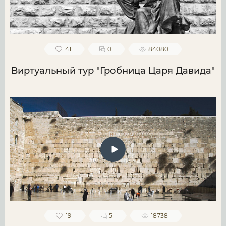
41
0
84080
Виртуальный тур "Гробница Царя Давида"
19
5
18738