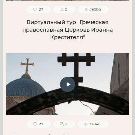
27
0
59006
Виртуальный тур "Греческая
православная Церковь Иоанна
Крестителя"
29
0
77848