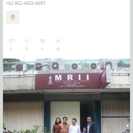
+62 852-4822-0697
0
0
0
63