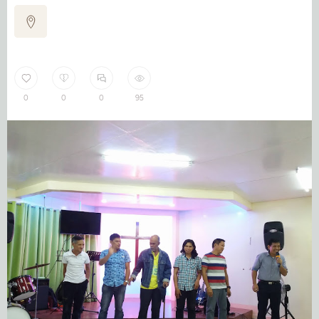
0
0
0
95