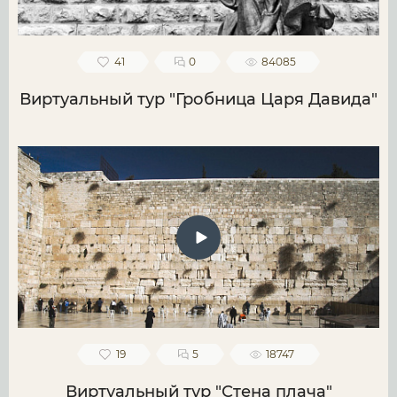
41
0
84085
Виртуальный тур "Гробница Царя Давида"
19
5
18747
Виртуальный тур "Стена плача"