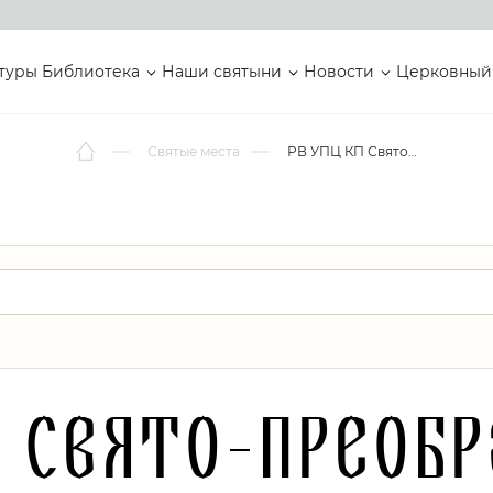
туры
Библиотека
Наши святыни
Новости
Церковный
Святые места
РВ УПЦ КП Свято-Преображенський храм
 Свято-Преоб