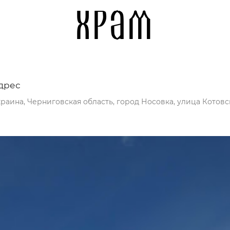
храм
дрес
раина, Черниговская область, город Носовка, улица Котовск