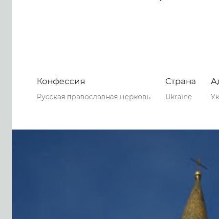
Конфессия
Страна
А
Русская православная церковь
Ukraine
Ук
0
0
0
132