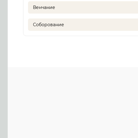
Венчание
Соборование