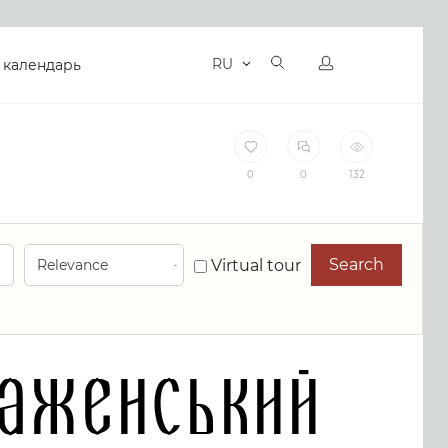
RU
 календарь
0
0
132
Search
Virtual tour
раженський