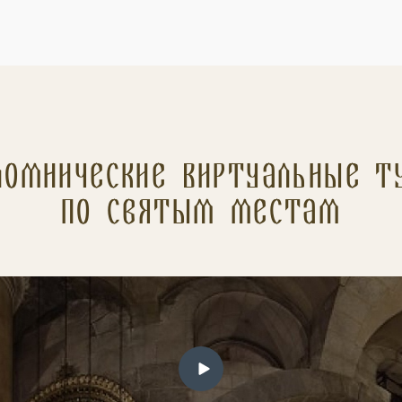
ломнические Виртуальные т
по святым местам