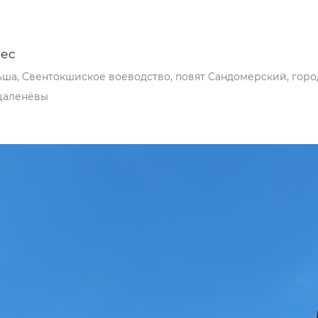
ес
ша, Свентокшиское воеводство, повят Сандомерский, гор
цаленёвы