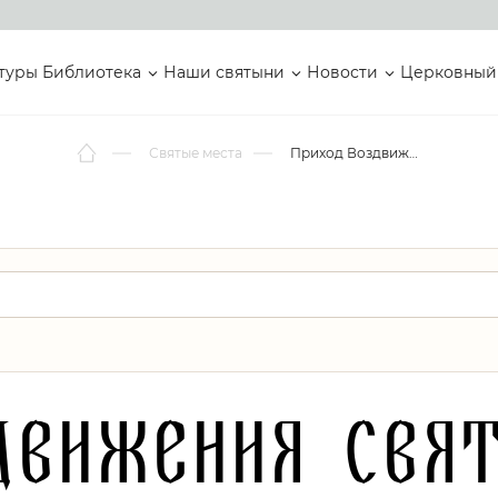
туры
Библиотека
Наши святыни
Новости
Церковный
Святые места
Приход Воздвижения Святого Креста
движения Свя