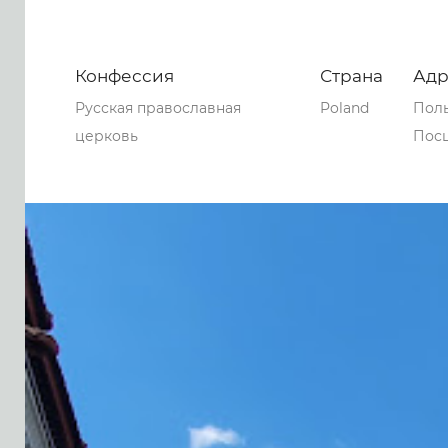
Конфессия
Страна
Адр
Русская православная
Poland
Поль
церковь
Пос
0
0
0
176