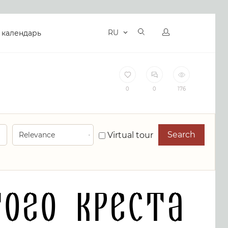
RU
 календарь
0
0
176
Search
Virtual tour
того Креста