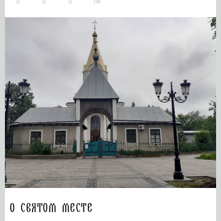
0
0
0
118
О святом месте