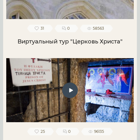
31
0
58563
Виртуальный тур "Церковь Христа"
25
0
96135