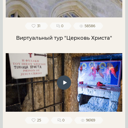
31
0
58586
Виртуальный тур "Церковь Христа"
25
0
96169