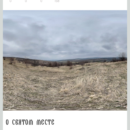
0
0
0
158
О святом месте