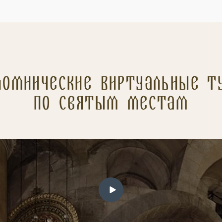
ломнические Виртуальные т
по святым местам