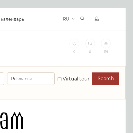
RU
 календарь
0
0
119
Search
Virtual tour
рам