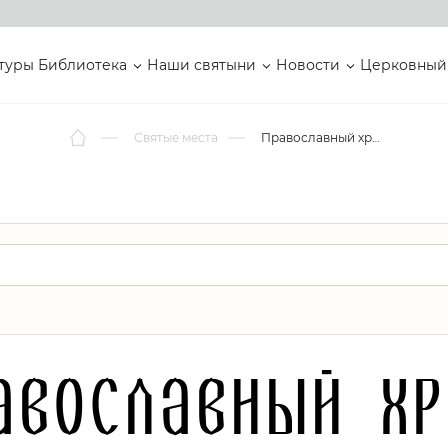
туры
Библиотека
Наши святыни
Новости
Церковный
Святые места
Православный храм
авославный х