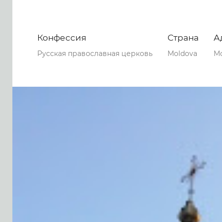
Конфессия
Страна
А
Русская православная церковь
Moldova
М
0
0
0
119