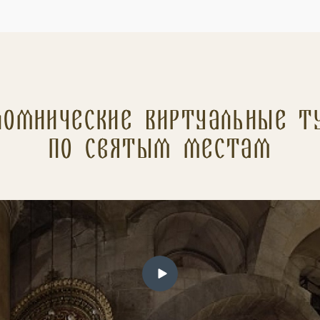
ломнические Виртуальные т
по святым местам