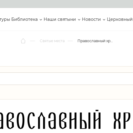
туры
Библиотека
Наши святыни
Новости
Церковный
Святые места
Православный храм
авославный х