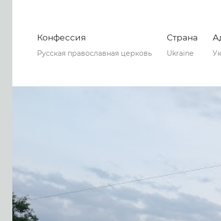
Конфессия
Страна
А
Русская православная церковь
Ukraine
Ук
0
0
0
114