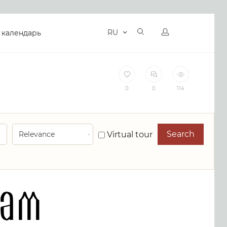
RU
 календарь
0
0
114
Search
Virtual tour
рам