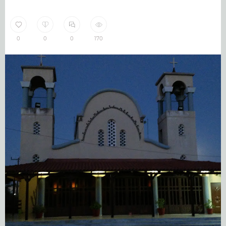
0
0
0
170