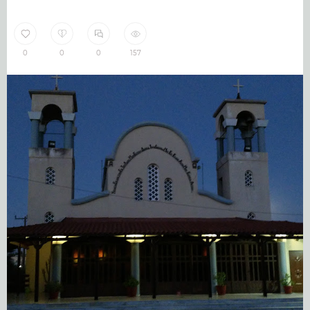
0
0
0
157