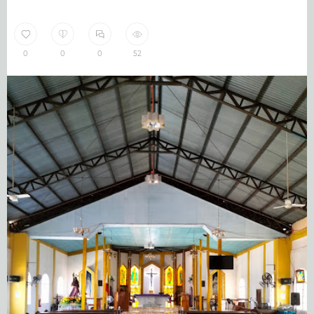
0
0
0
52