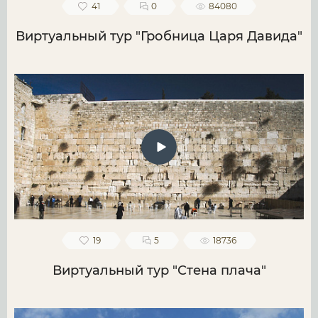
41
0
84080
Виртуальный тур "Гробница Царя Давида"
19
5
18736
Виртуальный тур "Стена плача"