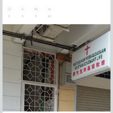
0
0
0
40