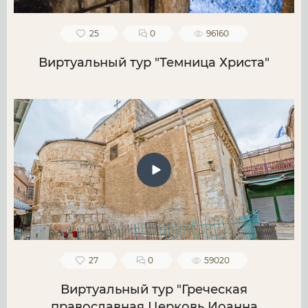
25
0
96160
Виртуальный тур "Темница Христа"
27
0
59020
Виртуальный тур "Греческая
православная Церковь Иоанна