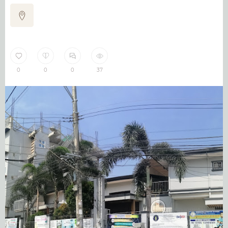
0
0
0
37