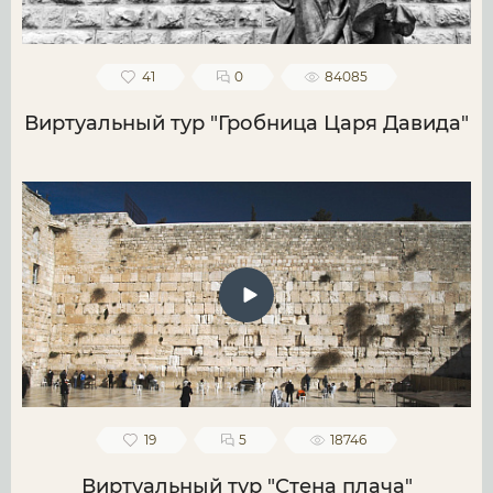
41
0
84085
Виртуальный тур "Гробница Царя Давида"
19
5
18746
Виртуальный тур "Стена плача"