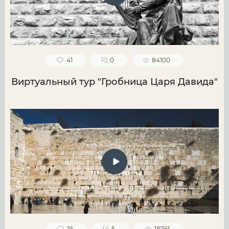
41
0
84100
Виртуальный тур "Гробница Царя Давида"
19
5
18761