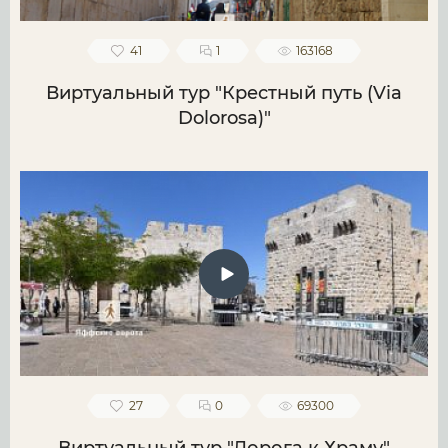
41
1
163168
Виртуальный тур "Крестный путь (Via
Dolorosa)"
27
0
69300