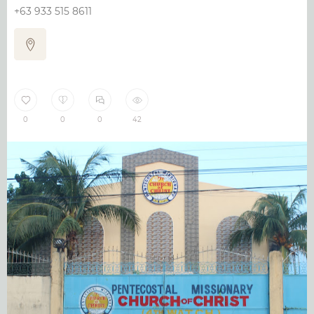
+63 933 515 8611
0
0
0
42