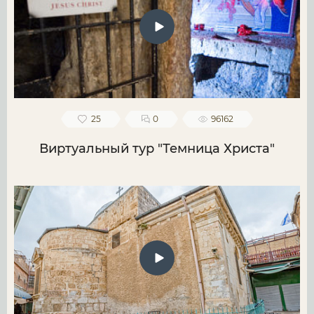
25
0
96162
Виртуальный тур "Темница Христа"