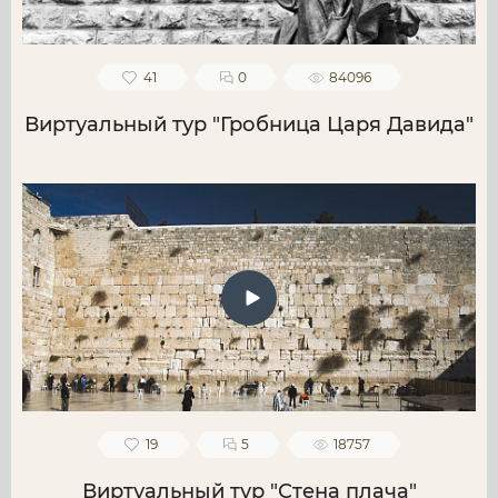
41
0
84096
Виртуальный тур "Гробница Царя Давида"
19
5
18757
Виртуальный тур "Стена плача"