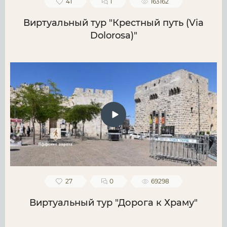
41
1
163162
Виртуальный тур "Крестный путь (Via
Dolorosa)"
27
0
69298
Виртуальный тур "Дорога к Храму"