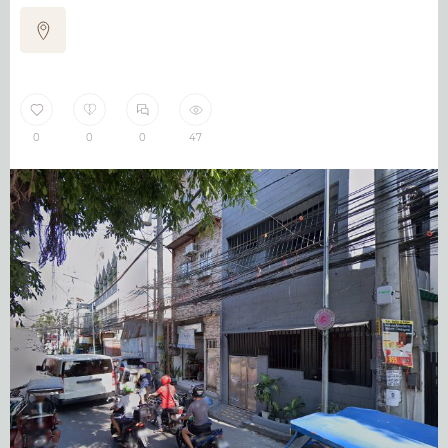
0
0
0
47