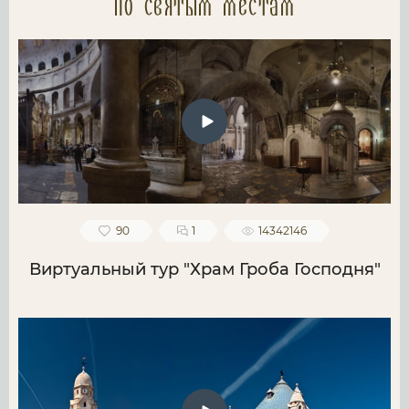
по святым местам
90
1
14342146
Виртуальный тур "Храм Гроба Господня"