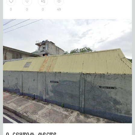
0
0
0
49