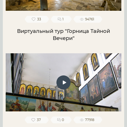
33
1
94761
Виртуальный тур "Горница Тайной
Вечери"
37
0
77918