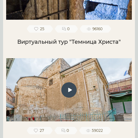
25
0
96160
Виртуальный тур "Темница Христа"
27
0
59022