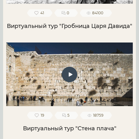
41
0
84100
Виртуальный тур "Гробница Царя Давида"
19
5
18759
Виртуальный тур "Стена плача"