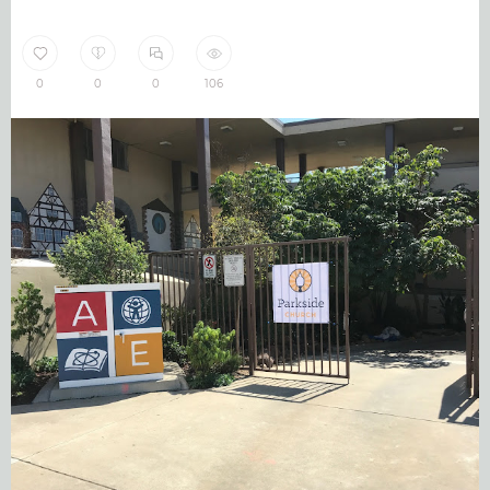
0
0
0
106