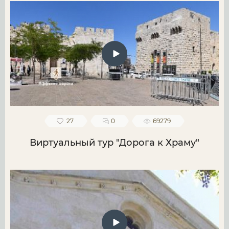
27
0
69279
Виртуальный тур "Дорога к Храму"