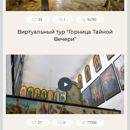
33
1
94761
Виртуальный тур "Горница Тайной
Вечери"
37
0
77918