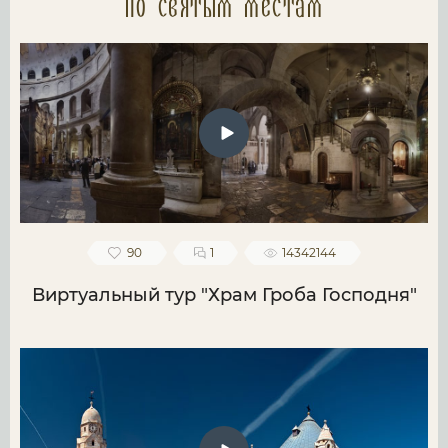
по святым местам
90
1
14342144
Виртуальный тур "Храм Гроба Господня"