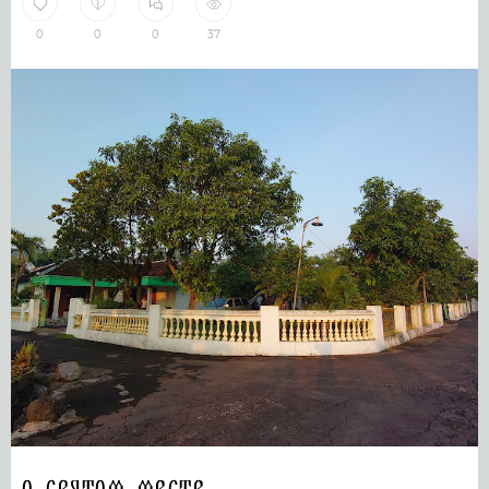
0
0
0
37