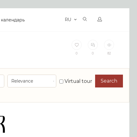
RU
 календарь
0
0
82
Search
Virtual tour
R