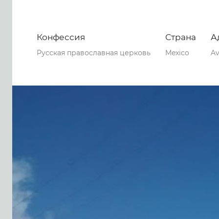
Конфессия
Страна
А
Русская православная церковь
Mexico
Av
0
0
0
82