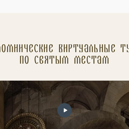
ломнические Виртуальные т
по святым местам