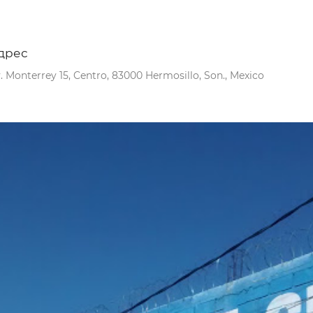
дрес
. Monterrey 15, Centro, 83000 Hermosillo, Son., Mexico