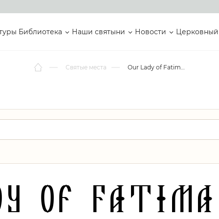
туры
Библиотека
Наши святыни
Новости
Церковный
Святые места
Our Lady of Fatima Parish
dy of Fatima