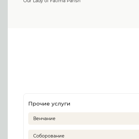
Our Lady of Fatima Parish
Прочие услуги
Венчание
Соборование