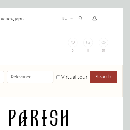
RU
 календарь
0
0
51
Search
Virtual tour
 Parish