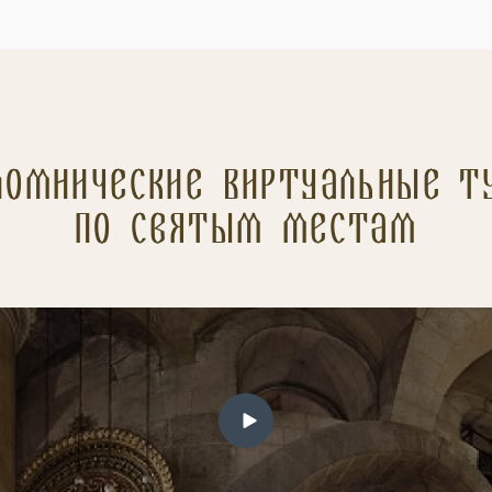
ломнические Виртуальные т
по святым местам