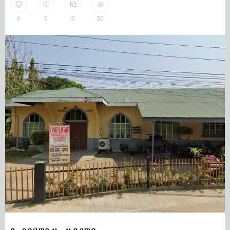
0
0
0
50