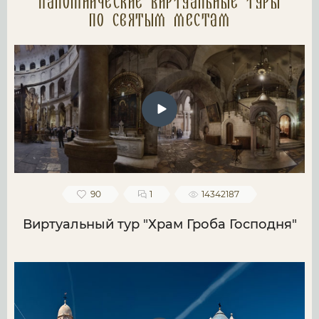
Паломнические Виртуальные туры
по святым местам
90
1
14342187
Виртуальный тур "Храм Гроба Господня"