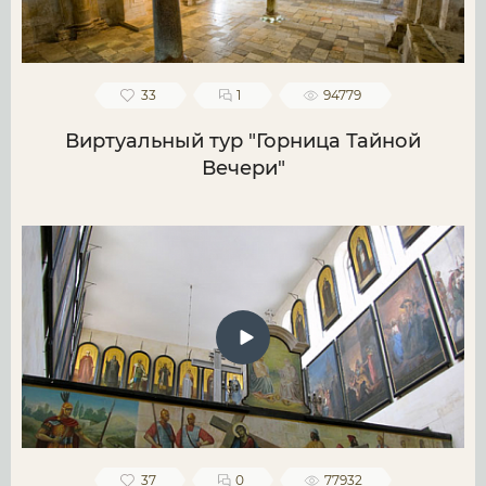
33
1
94779
Виртуальный тур "Горница Тайной
Вечери"
37
0
77932