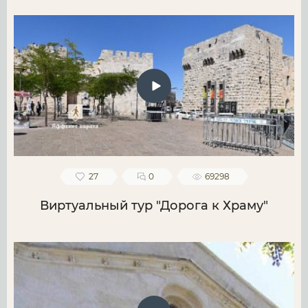
27
0
69298
Виртуальный тур "Дорога к Храму"