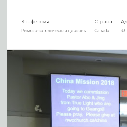
Конфессия
Страна
А
Римско-католическая церковь
Canada
33 
0
0
0
38