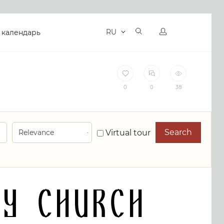
RU
 календарь
0
0
38
Search
Virtual tour
y Church