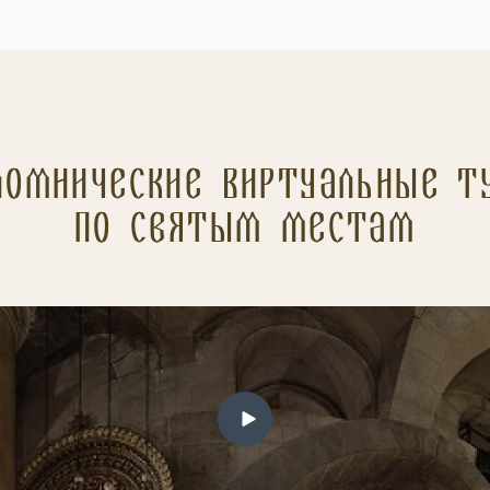
ломнические Виртуальные т
по святым местам