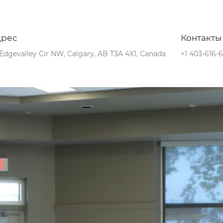
дрес
Контакты
Edgevalley Cir NW, Calgary, AB T3A 4X1, Canada
+1 403-616-