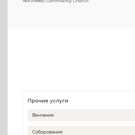
Northwest Community Church
Прочие услуги
Венчание
Соборование