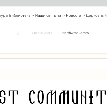
туры
Библиотека
Наши святыни
Новости
Церковный
Святые места
Northwest Community Church
st Communit