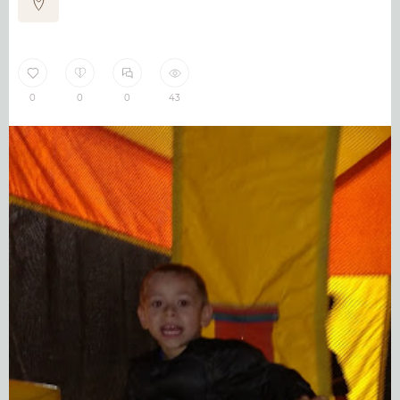
0
0
0
43