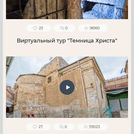
25
0
96160
Виртуальный тур "Темница Христа"
27
0
59023