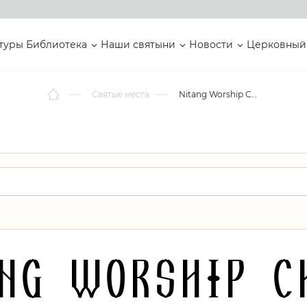
туры
Библиотека
Наши святыни
Новости
Церковный
Святые места
Nitang Worship Church
ng Worship C