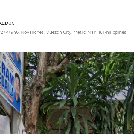
Адрес
27V+946, Novaliches, Quezon City, Metro Manila, Philippines