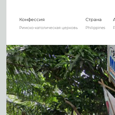
Конфессия
Страна
Римско-католическая церковь
Philippines
P
0
0
0
51