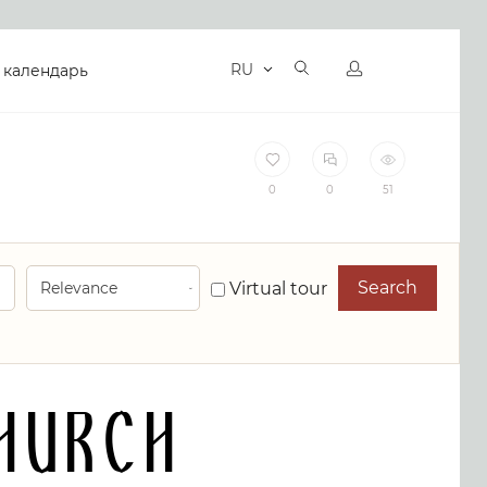
RU
 календарь
0
0
51
Search
Virtual tour
hurch