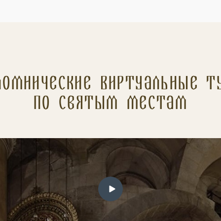
ломнические Виртуальные т
по святым местам