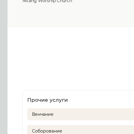
Nitang Worship Church
Прочие услуги
Венчание
Соборование