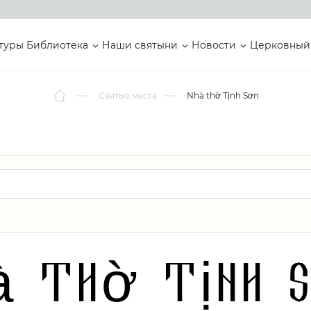
туры
Библиотека
Наши святыни
Новости
Церковный
Святые места
Nhà thờ Tịnh Sơn
à thờ Tịnh 