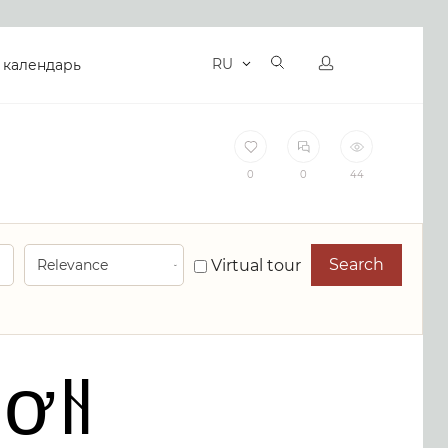
RU
 календарь
0
0
44
Search
Virtual tour
Sơn