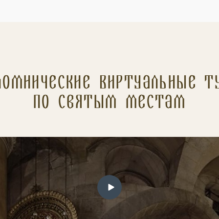
ломнические Виртуальные т
по святым местам