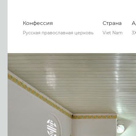
Конфессия
Страна
А
Русская православная церковь
Viet Nam
3
0
0
0
44