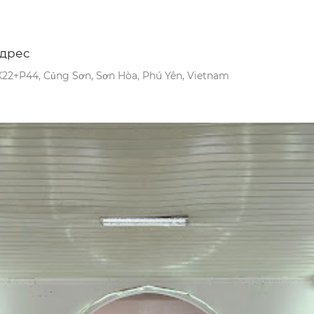
дрес
X22+P44, Củng Sơn, Sơn Hòa, Phú Yên, Vietnam