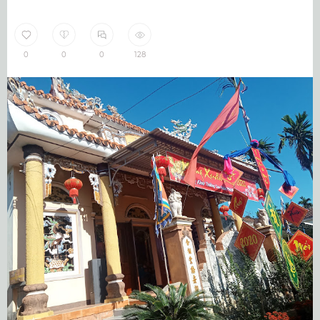
0
0
0
128