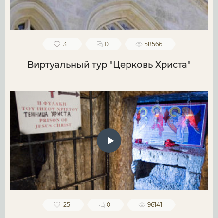
31
0
58566
Виртуальный тур "Церковь Христа"
25
0
96141