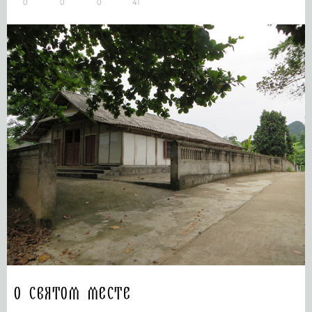
0
0
0
41
О святом месте