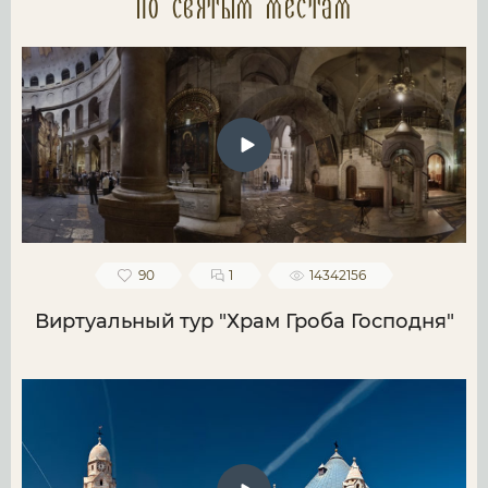
по святым местам
90
1
14342156
Виртуальный тур "Храм Гроба Господня"