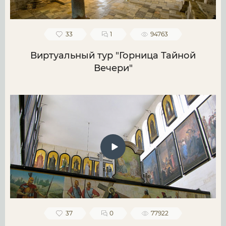
33
1
94763
Виртуальный тур "Горница Тайной
Вечери"
37
0
77922