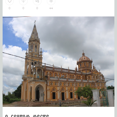
0
0
0
44