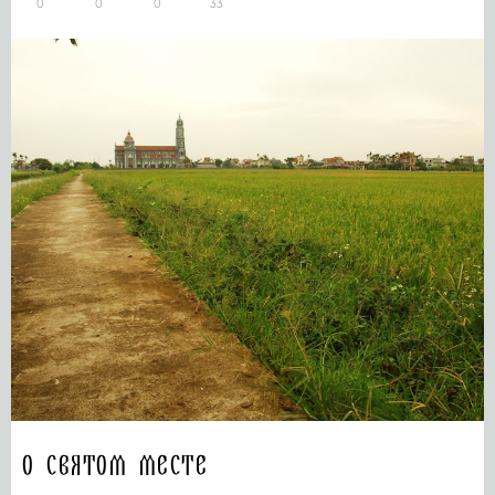
0
0
0
33
О святом месте