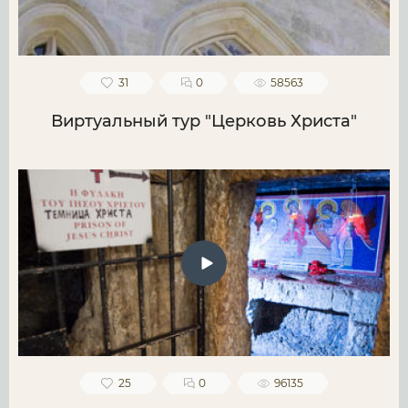
31
0
58563
Виртуальный тур "Церковь Христа"
25
0
96135