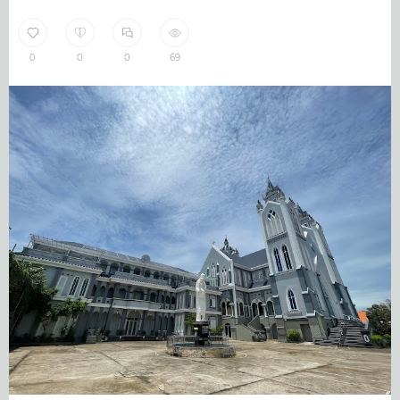
0
0
0
69