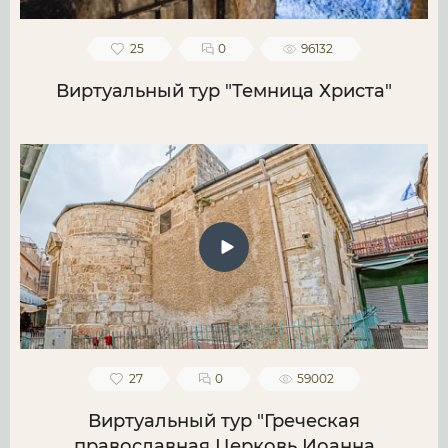
25
0
96132
Виртуальный тур "Темница Христа"
27
0
59002
Виртуальный тур "Греческая
православная Церковь Иоанна