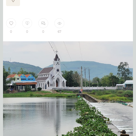
0
0
0
67