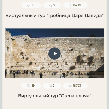
41
0
84101
Виртуальный тур "Гробница Царя Давида"
19
5
18763
Виртуальный тур "Стена плача"