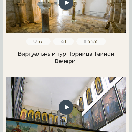
33
1
94781
Виртуальный тур "Горница Тайной
Вечери"