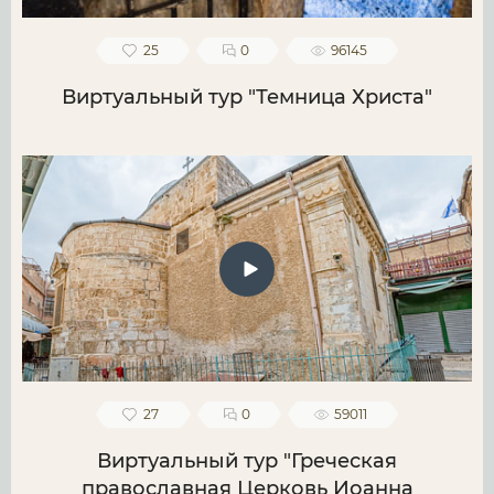
25
0
96145
Виртуальный тур "Темница Христа"
27
0
59011
Виртуальный тур "Греческая
православная Церковь Иоанна