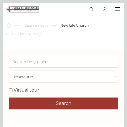
RU
Виртуальные туры
Библиотека
Наши святыни
Новос
Святые места
New Life Church
Вернуться назад
0
Virtual tour
Search