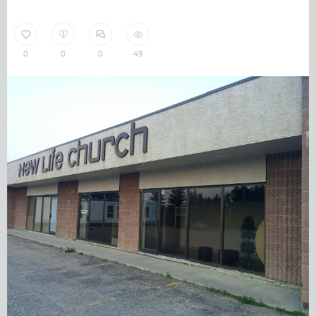
0
0
0
49