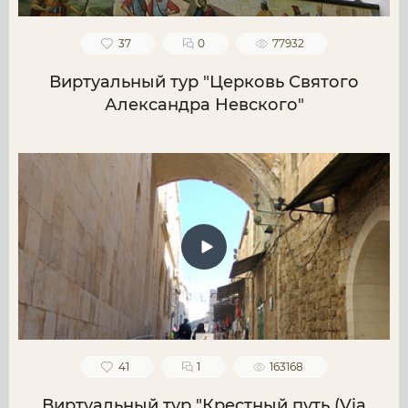
37
0
77932
Виртуальный тур "Церковь Святого
Александра Невского"
41
1
163168
Виртуальный тур "Крестный путь (Via