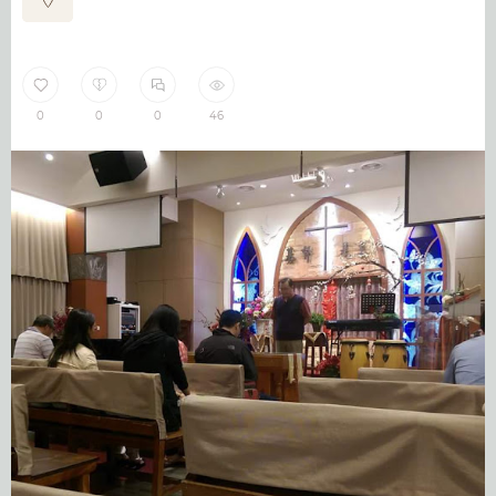
0
0
0
46