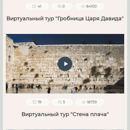
41
0
84100
Виртуальный тур "Гробница Царя Давида"
19
5
18759
Виртуальный тур "Стена плача"