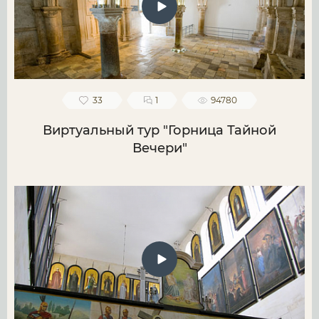
33
1
94780
Виртуальный тур "Горница Тайной
Вечери"