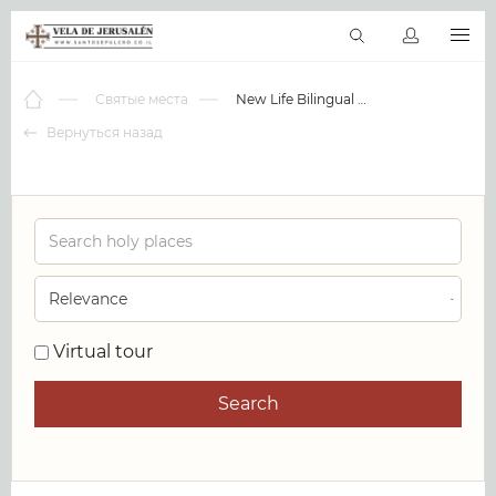
RU
Виртуальные туры
Библиотека
Наши святыни
Новос
Святые места
New Life Bilingual Church
Вернуться назад
0
Virtual tour
Search