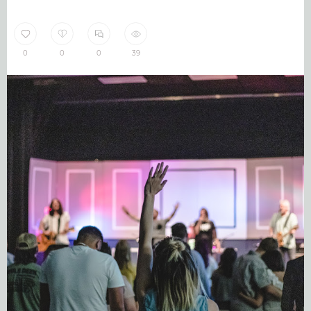
0
0
0
39