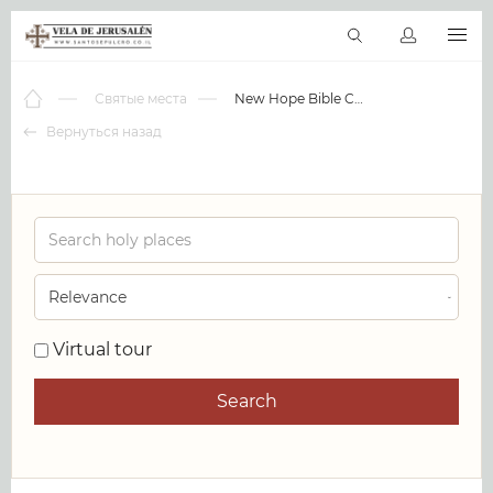
RU
Виртуальные туры
Библиотека
Наши святыни
Новос
Святые места
New Hope Bible Church
Вернуться назад
0
Virtual tour
Search