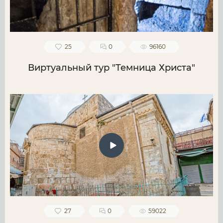
25
0
96160
Виртуальный тур "Темница Христа"
27
0
59022