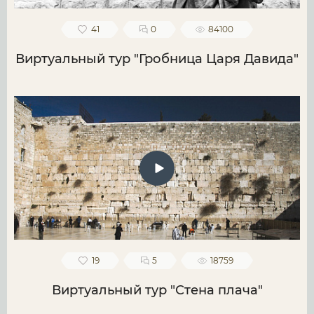
41
0
84100
Виртуальный тур "Гробница Царя Давида"
19
5
18759
Виртуальный тур "Стена плача"