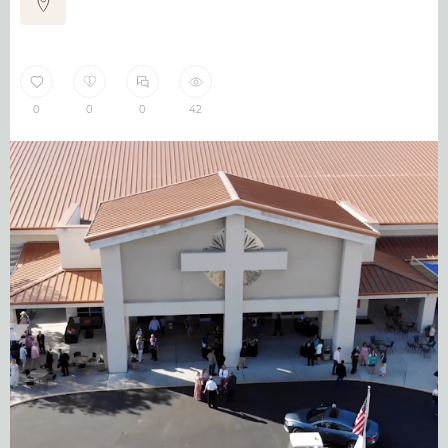
0
0
0
42